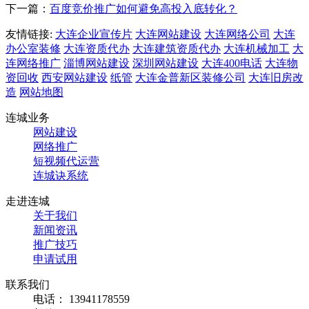
下一篇：
百度竞价推广如何避免高投入底转化？
友情链接:
大连企业宣传片
大连网站建设
大连网络公司
大连
办公室装修
大连资质代办
大连建筑资质代办
大连机械加工
大
连网络推广
淄博网站建设
深圳网站建设
大连400电话
大连物
资回收
西安网站建设
纸管
大连金普新区装修公司
大连旧房改
造
网站地图
连城业务
网站建设
网络推广
短视频代运营
连城诀系统
走进连城
关于我们
新闻资讯
推广技巧
申请试用
联系我们
电话： 13941178559