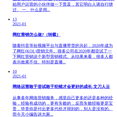
始用户运营的小伙伴做一下普及，其它明白人请自行绕
过。 一、什么是用...
13
2021-01
网红营销怎么做?（转载）
随着抖音等短视频平台与直播带货的兴起，2020年成为
了网红(KOL)营销元年。很多公司在2020年都尝试了一
下网红营销这个新型营销模式。从结果来看，很多人都
表示效果不佳。特别是直播...
10
2021-01
网络运营敢于尝试敢于犯错才会更好的成长-文刀人云
从事多年网络营销服务，感觉自己更多的还是各种的经
验，经验有成功的，更有失败的，反而失败经验更是宝
贵，毕竟你是付出更多代价才得到的，别人是没有的。
而今天小编告诉大家...