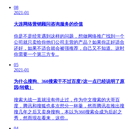
08
2021-01
大连网络营销顾问咨询服务的价值
你是不是经常遇到这样的问题，想做网络推广找到一个
公司就只卖给你他们公司主营的产品？如果你正好适合
还好，如果不适合就会被强推荐，自己又不知道。这时
你需要一个第三方专...
05
2021-01
为什么搜狗、360搜索干不过百度?这一点已经说明了原
因(转载）
搜索大战一直就没有停止过，作为中文搜索的大哥百
度，腾讯和搜狐也多次想分一杯羹，然而腾讯在推出搜
搜几年之后又卖身搜狗，本以为360搜索会成为后起之
秀，然而现在看来，这些...
04