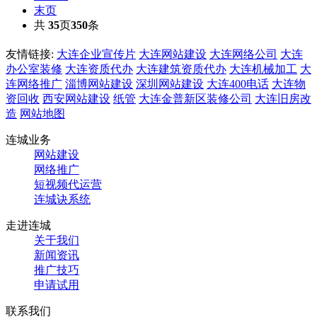
末页
共
35
页
350
条
友情链接:
大连企业宣传片
大连网站建设
大连网络公司
大连
办公室装修
大连资质代办
大连建筑资质代办
大连机械加工
大
连网络推广
淄博网站建设
深圳网站建设
大连400电话
大连物
资回收
西安网站建设
纸管
大连金普新区装修公司
大连旧房改
造
网站地图
连城业务
网站建设
网络推广
短视频代运营
连城诀系统
走进连城
关于我们
新闻资讯
推广技巧
申请试用
联系我们